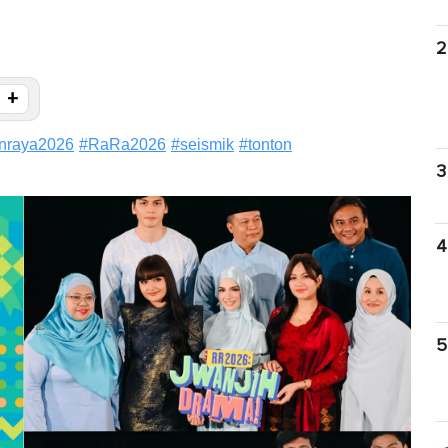
2
+
nraya2026
#
RaRa2026
#
seismik
#
tonton
3
4
5