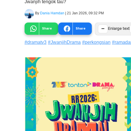
Jwanjih tengok tau?
By
Dania Hamdan
|
21 Jan 2026, 09:32 PM
−
Share
Share
Enlarge text
#
dramatv3
#
JwanjihDrama
#
perkongsian
#
ramada