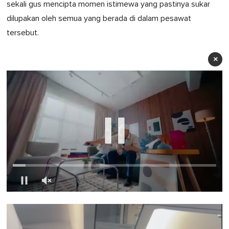
sekali gus mencipta momen istimewa yang pastinya sukar
dilupakan oleh semua yang berada di dalam pesawat
tersebut.
×
0
seconds
of
1
minute,