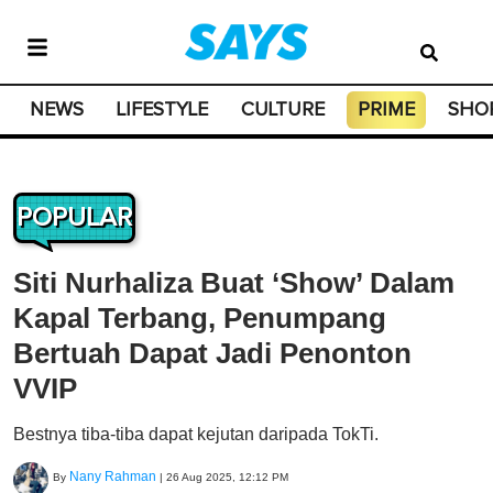
NEWS
LIFESTYLE
CULTURE
PRIME
SHO
POPULAR
Siti Nurhaliza Buat ‘Show’ Dalam
Kapal Terbang, Penumpang
Bertuah Dapat Jadi Penonton
VVIP
Bestnya tiba-tiba dapat kejutan daripada TokTi.
Nany Rahman
By
|
26 Aug 2025, 12:12 PM