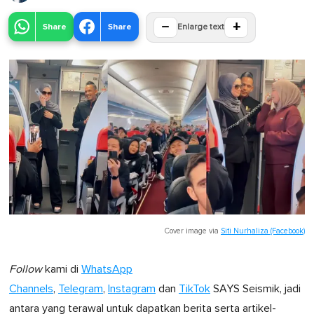
−
+
Share
Share
Enlarge text
Cover image via
Siti Nurhaliza (Facebook)
Follow
kami di
WhatsApp
Channels
,
Telegram
,
Instagram
dan
TikTok
SAYS Seismik, jadi
antara yang terawal untuk dapatkan berita serta artikel-