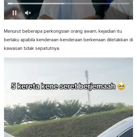
0
of
Menurut beberapa perkongsian orang awam, kejadian itu
1
minute,
berlaku apabila kenderaan-kenderaan berkenaan diletakkan di
0
kawasan tidak sepatutnya.