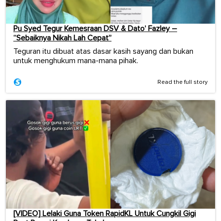
Pu Syed Tegur Kemesraan DSV & Dato’ Fazley –
“Sebaiknya Nikah Lah Cepat”
Teguran itu dibuat atas dasar kasih sayang dan bukan
untuk menghukum mana-mana pihak.
Read the full story
[VIDEO] Lelaki Guna Token RapidKL Untuk Cungkil Gigi