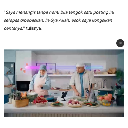
"
Saya menangis tanpa henti bila tengok satu posting ini
selepas dibebaskan. In-Sya Allah, esok saya kongsikan
ceritanya,
" tulisnya.
×
0
of