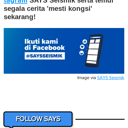
tagram
SAYS Seismik serta temui
segala cerita 'mesti kongsi'
sekarang!
Image via
SAYS Seismik
FOLLOW SAYS