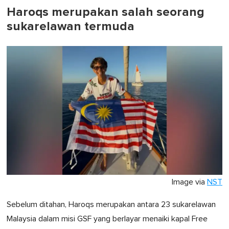
1
minute,
Haroqs merupakan salah seorang
0
sukarelawan termuda
Image via
NST
Sebelum ditahan, Haroqs merupakan antara 23 sukarelawan
Malaysia dalam misi GSF yang berlayar menaiki kapal Free