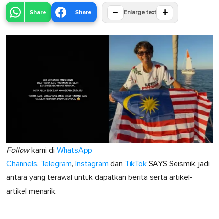
−
+
Share
Share
Enlarge text
Follow
kami di
WhatsApp
Channels
,
Telegram
,
Instagram
dan
TikTok
SAYS Seismik, jadi
antara yang terawal untuk dapatkan berita serta artikel-
artikel menarik.