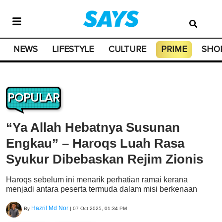
NEWS
LIFESTYLE
CULTURE
PRIME
SHO
POPULAR
“Ya Allah Hebatnya Susunan
Engkau” – Haroqs Luah Rasa
Syukur Dibebaskan Rejim Zionis
Haroqs sebelum ini menarik perhatian ramai kerana
menjadi antara peserta termuda dalam misi berkenaan
Hazril Md Nor
By
|
07 Oct 2025, 01:34 PM