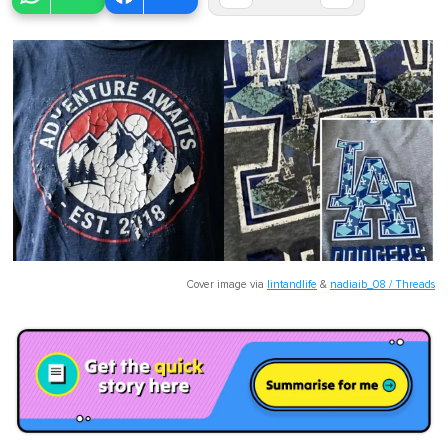
Cover image via
lintandlife
&
nadiaib_08 / Threads