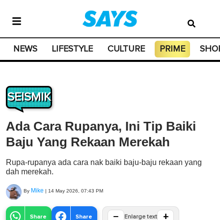
NEWS
LIFESTYLE
CULTURE
PRIME
SHO
SEISMIK
Ada Cara Rupanya, Ini Tip Baiki
Baju Yang Rekaan Merekah
Rupa-rupanya ada cara nak baiki baju-baju rekaan yang
dah merekah.
Mike
By
|
14 May 2026, 07:43 PM
−
+
Share
Share
Enlarge text