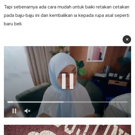
Tapi sebenarnya ada cara mudah untuk baiki retakan cetakan
pada baju-baju ini dan kembalikan ia kepada rupa asal seperti
baru beli.
×
0
of
1
minute,