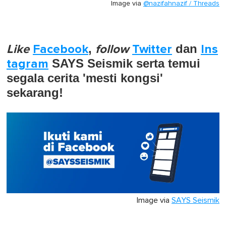
Image via
@nazifahnazif / Threads
Like
Facebook
,
follow
Twitter
dan
Ins
tagram
SAYS Seismik serta temui
segala cerita 'mesti kongsi'
sekarang!
Image via
SAYS Seismik