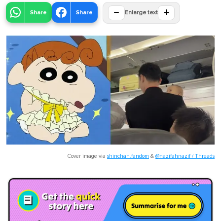
−
+
Share
Share
Enlarge text
Cover image via
shinchan.fandom
&
@nazifahnazif / Threads