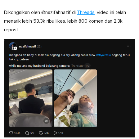
Dikongsikan oleh @nazifahnazif di
Threads
, video ini telah
menarik lebih 53.3k ribu likes, lebih 800 komen dan 2.3k
repost.