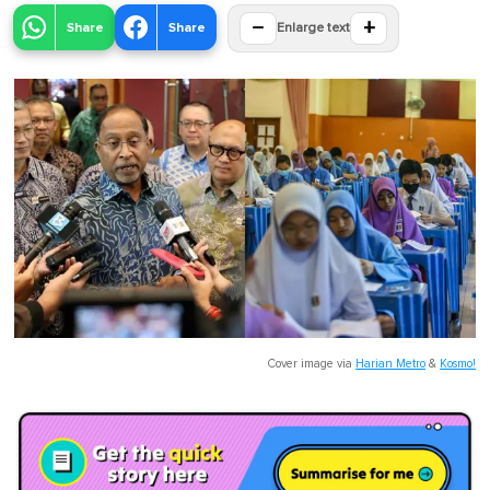
−
+
Share
Share
Enlarge text
Cover image via
Harian Metro
&
Kosmo!