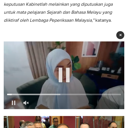
keputusan Kabinetlah melainkan yang diputuskan juga
untuk mata pelajaran Sejarah dan Bahasa Melayu yang
diiktiraf oleh Lembaga Peperiksaan Malaysia,"
katanya.
×
0
of
1
minute,