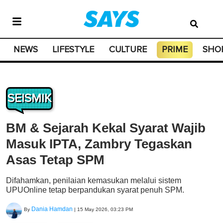
NEWS
LIFESTYLE
CULTURE
PRIME
SHO
SEISMIK
BM & Sejarah Kekal Syarat Wajib
Masuk IPTA, Zambry Tegaskan
Asas Tetap SPM
Difahamkan, penilaian kemasukan melalui sistem
UPUOnline tetap berpandukan syarat penuh SPM.
Dania Hamdan
By
|
15 May 2026, 03:23 PM