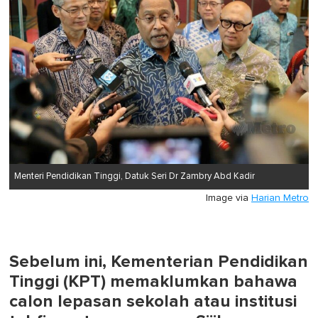
0
Menteri Pendidikan Tinggi, Datuk Seri Dr Zambry Abd Kadir
Image via
Harian Metro
Sebelum ini, Kementerian Pendidikan
Tinggi (KPT) memaklumkan bahawa
calon lepasan sekolah atau institusi