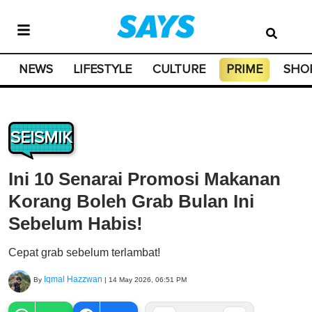
NEWS
LIFESTYLE
CULTURE
PRIME
SHO
SEISMIK
Ini 10 Senarai Promosi Makanan
Korang Boleh Grab Bulan Ini
Sebelum Habis!
Cepat grab sebelum terlambat!
Iqmal Hazzwan
By
|
14 May 2026, 06:51 PM