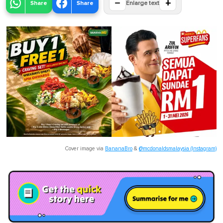
−
+
Share
Share
Enlarge text
Cover image via
BananaBro
&
@mcdonaldsmalaysia (Instagram)