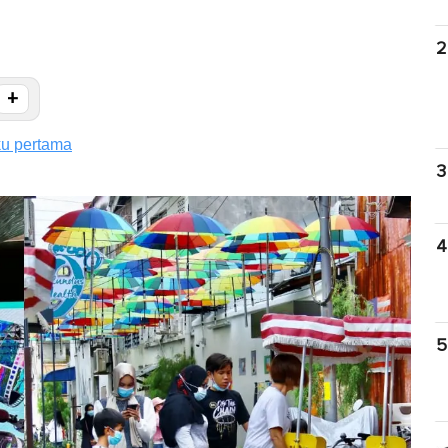
2
+
u pertama
3
4
5