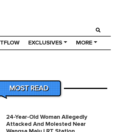
STFLOW
EXCLUSIVES
MORE
MOST READ
24-Year-Old Woman Allegedly
Attacked And Molested Near
Wangsa Maju LRT Station