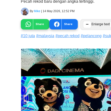
Pecah rekod baru dengan angka tertinggi.
By
Mike
|
14 May 2026, 12:52 PM
−
Share
Share
Enlarge text
#
10 juta
#
malaysia
#
pecah rekod
#
pelancong
#
suk