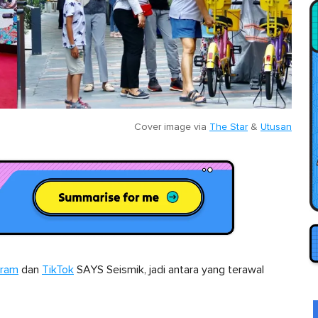
Cover image via
The Star
&
Utusan
gram
dan
TikTok
SAYS Seismik, jadi antara yang terawal