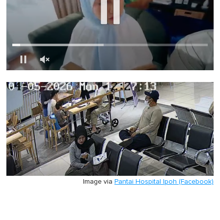
0
of
1
minute,
0
Image via
Pantai Hospital Ipoh (Facebook)