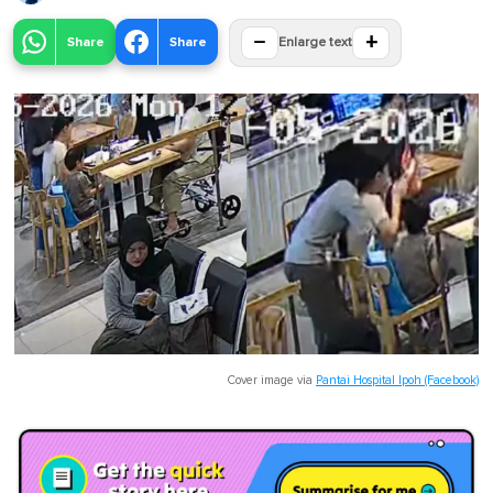
−
+
Share
Share
Enlarge text
Cover image via
Pantai Hospital Ipoh (Facebook)