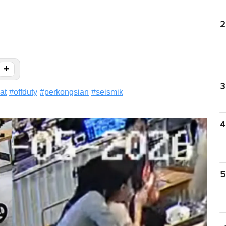
2
+
3
at
#
offduty
#
perkongsian
#
seismik
4
5