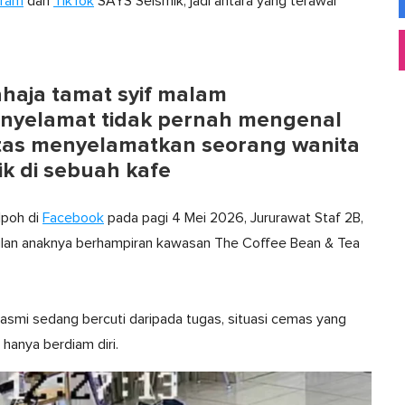
gram
dan
TikTok
SAYS Seismik, jadi antara yang terawal
haja tamat syif malam
nyelamat tidak pernah mengenal
tas menyelamatkan seorang wanita
ik di sebuah kafe
Ipoh di
Facebook
pada pagi 4 Mei 2026, Jururawat Staf 2B,
usulan anaknya berhampiran kawasan The Coffee Bean & Tea
rasmi sedang bercuti daripada tugas, situasi cemas yang
hanya berdiam diri.