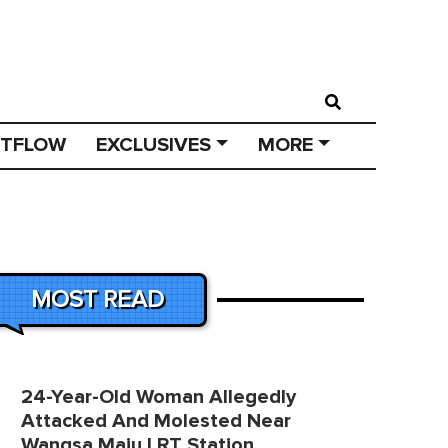
STFLOW
EXCLUSIVES
MORE
MOST READ
24-Year-Old Woman Allegedly
Attacked And Molested Near
Wangsa Maju LRT Station