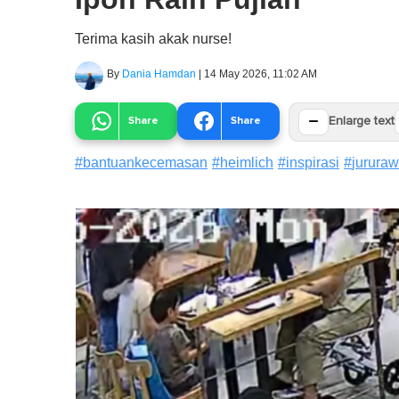
Terima kasih akak nurse!
By
Dania Hamdan
|
14 May 2026, 11:02 AM
−
Share
Share
Enlarge text
#
bantuankecemasan
#
heimlich
#
inspirasi
#
jururaw