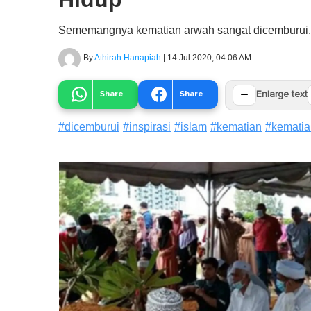
Sememangnya kematian arwah sangat dicemburui.
By
Athirah Hanapiah
|
14 Jul 2020, 04:06 AM
−
Share
Share
Enlarge text
#
dicemburui
#
inspirasi
#
islam
#
kematian
#
kemati