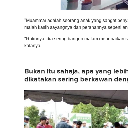
0
s
"Muammar adalah seorang anak yang sangat penyay
e
c
malah kasih sayangnya dan peranannya seperti an
o
n
"Rutinnya, dia sering bangun malam menunaikan so
d
s
katanya.
o
f
1
m
i
Bukan itu sahaja, apa yang leb
n
u
dikatakan sering berkawan den
t
e
,
0
V
o
l
u
m
e
0