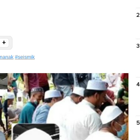
2
+
3
ananak
#
seismik
4
5