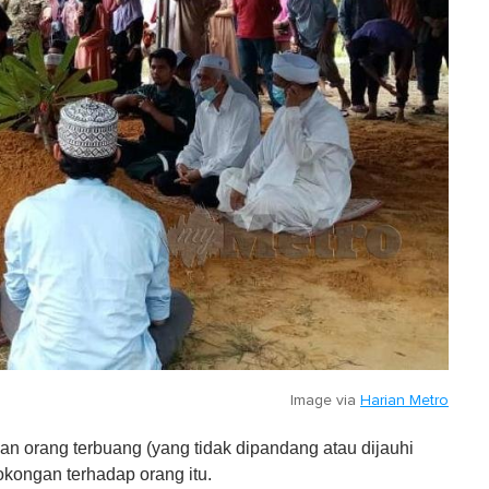
Image via
Harian Metro
n orang terbuang (yang tidak dipandang atau dijauhi
okongan terhadap orang itu.