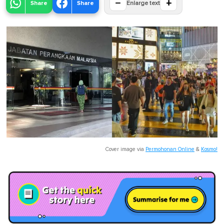
−
+
Share
Share
Enlarge text
Cover image via
Permohonan Online
&
Kosmo!