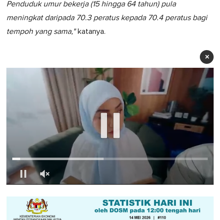
Penduduk umur bekerja (15 hingga 64 tahun) pula
meningkat daripada 70.3 peratus kepada 70.4 peratus bagi
tempoh yang sama,"
katanya.
×
0
of
1
minute,
0