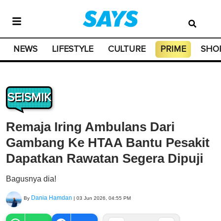
NEWS
LIFESTYLE
CULTURE
PRIME
SHO
SEISMIK
Remaja Iring Ambulans Dari
Gambang Ke HTAA Bantu Pesakit
Dapatkan Rawatan Segera Dipuji
Bagusnya dia!
Dania Hamdan
By
|
03 Jun 2026, 04:55 PM