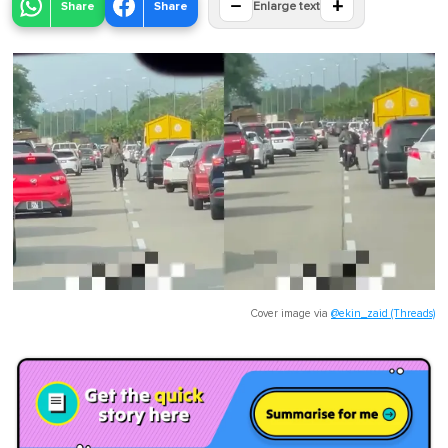
−
+
Share
Share
Enlarge text
Cover image via
@ekin_zaid (Threads)