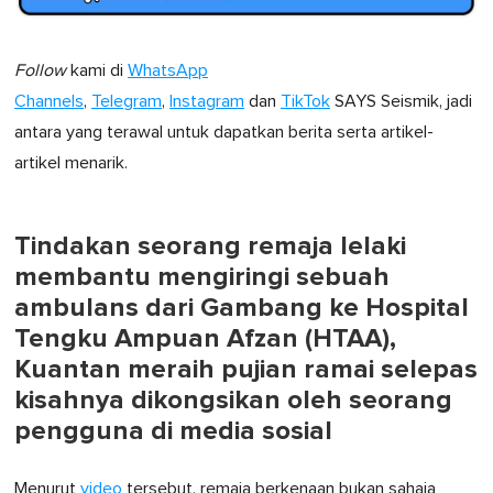
Follow
kami di
WhatsApp
Channels
,
Telegram
,
Instagram
dan
TikTok
SAYS Seismik, jadi
antara yang terawal untuk dapatkan berita serta artikel-
artikel menarik.
Tindakan seorang remaja lelaki
membantu mengiringi sebuah
ambulans dari Gambang ke Hospital
Tengku Ampuan Afzan (HTAA),
Kuantan meraih pujian ramai selepas
kisahnya dikongsikan oleh seorang
pengguna di media sosial
Menurut
video
tersebut, remaja berkenaan bukan sahaja