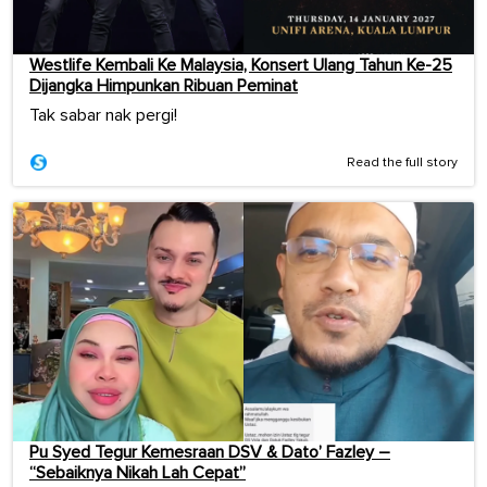
Westlife Kembali Ke Malaysia, Konsert Ulang Tahun Ke-25
Dijangka Himpunkan Ribuan Peminat
Tak sabar nak pergi!
Read the full story
Pu Syed Tegur Kemesraan DSV & Dato’ Fazley –
“Sebaiknya Nikah Lah Cepat”