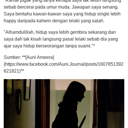
"Ramai jugak yang tanya kenapa saya tak sedih langsung
sebab bercerai pada umur muda. Jawapan saya senang.
Saya beritahu kawan-kawan saya yang hidup single lebih
happy daripada kahwin dengan lelaki yang salah.
"Alhamdulillah, hidup saya lebih gembira sekarang dan
saya dah tak kisah langsung pasal lelaki sebab dia yang
ajar saya hidup berseorangan tanpa suami."*
Sumber: **[Auni Ameera]
(https://www.facebook.com/Auni.Journal/posts/1607851392
621821)**