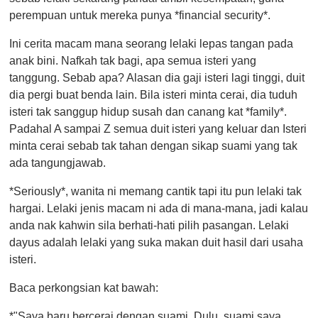
t
e
perempuan untuk mereka punya *financial security*.
,
0
Ini cerita macam mana seorang lelaki lepas tangan pada
anak bini. Nafkah tak bagi, apa semua isteri yang
tanggung. Sebab apa? Alasan dia gaji isteri lagi tinggi, duit
dia pergi buat benda lain. Bila isteri minta cerai, dia tuduh
isteri tak sanggup hidup susah dan canang kat *family*.
Padahal A sampai Z semua duit isteri yang keluar dan Isteri
minta cerai sebab tak tahan dengan sikap suami yang tak
ada tangungjawab.
*Seriously*, wanita ni memang cantik tapi itu pun lelaki tak
hargai. Lelaki jenis macam ni ada di mana-mana, jadi kalau
anda nak kahwin sila berhati-hati pilih pasangan. Lelaki
dayus adalah lelaki yang suka makan duit hasil dari usaha
isteri.
Baca perkongsian kat bawah:
*"Saya baru bercerai dengan suami. Dulu, suami saya