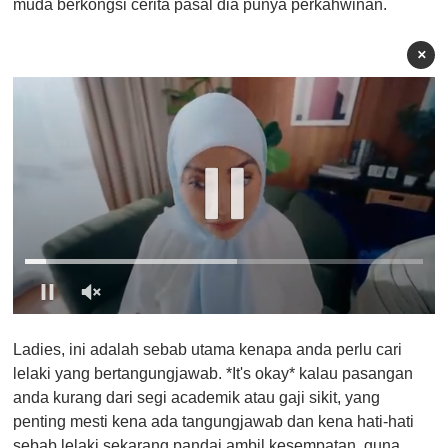
muda berkongsi cerita pasal dia punya perkahwinan.
×
0
o
Ladies, ini adalah sebab utama kenapa anda perlu cari
f
1
lelaki yang bertangungjawab. *It's okay* kalau pasangan
m
anda kurang dari segi academik atau gaji sikit, yang
i
n
penting mesti kena ada tangungjawab dan kena hati-hati
u
sebab lelaki sekarang pandai ambil kesempatan, guna