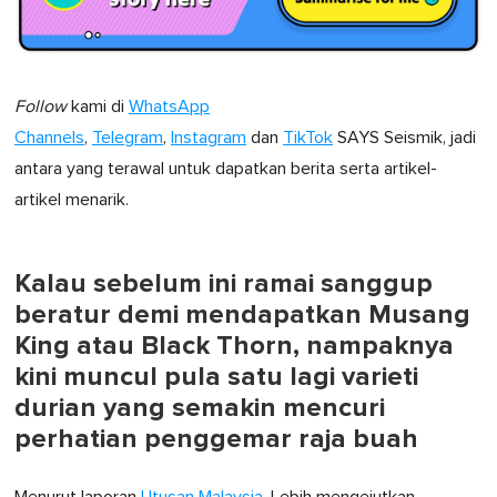
Follow
kami di
WhatsApp
Channels
,
Telegram
,
Instagram
dan
TikTok
SAYS Seismik, jadi
antara yang terawal untuk dapatkan berita serta artikel-
artikel menarik.
Kalau sebelum ini ramai sanggup
beratur demi mendapatkan Musang
King atau Black Thorn, nampaknya
kini muncul pula satu lagi varieti
durian yang semakin mencuri
perhatian penggemar raja buah