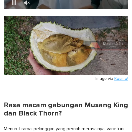
0
of
1
minute,
0
Image via
Kosmo!
Rasa macam gabungan Musang King
dan Black Thorn?
Menurut ramai pelanggan yang pernah merasainya, varieti ini