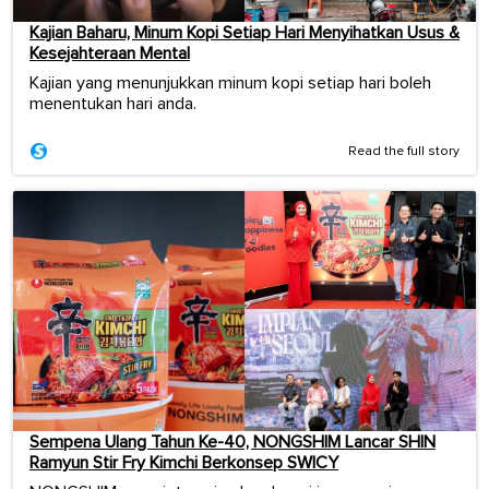
Kajian Baharu, Minum Kopi Setiap Hari Menyihatkan Usus &
Kesejahteraan Mental
Kajian yang menunjukkan minum kopi setiap hari boleh
menentukan hari anda.
Read the full story
Sempena Ulang Tahun Ke-40, NONGSHIM Lancar SHIN
Ramyun Stir Fry Kimchi Berkonsep SWICY