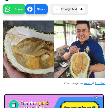
−
+
Share
Share
Enlarge text
Cover image via
Kosmo!
&
The Star