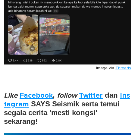
Image via
Threads
Like
Facebook
,
follow
Twitter
dan
Ins
tagram
SAYS Seismik serta temui
segala cerita 'mesti kongsi'
sekarang!