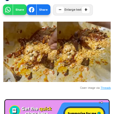
−
+
Share
Share
Enlarge text
Cover image via
Threads