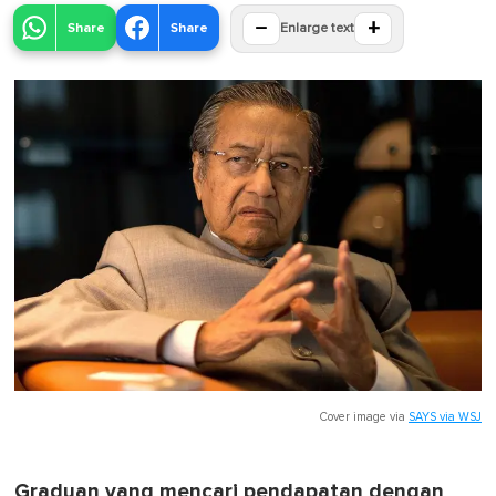
−
+
Share
Share
Enlarge text
Cover image via
SAYS via WSJ
Graduan yang mencari pendapatan dengan