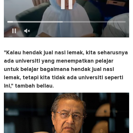
0
o
f
"Kalau hendak jual nasi lemak, kita seharusnya
1
m
ada universiti yang menempatkan pelajar
i
n
untuk belajar bagaimana hendak jual nasi
u
lemak, tetapi kita tidak ada universiti seperti
t
e
ini," tambah beliau.
,
0