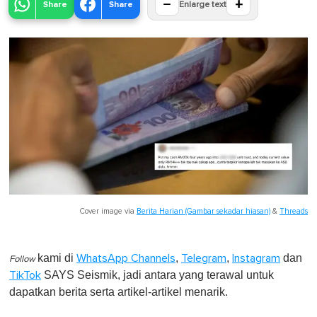
−
+
Share
Share
Enlarge text
Cover image via
Berita Harian (Gambar sekadar hiasan)
&
Threads
kami di
,
,
dan
WhatsApp Channels
Telegram
Instagram
Follow
SAYS Seismik, jadi antara yang terawal untuk
TikTok
dapatkan berita serta artikel-artikel menarik.