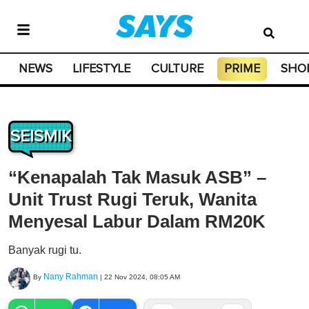
NEWS
LIFESTYLE
CULTURE
PRIME
SHO
SEISMIK
“Kenapalah Tak Masuk ASB” –
Unit Trust Rugi Teruk, Wanita
Menyesal Labur Dalam RM20K
Banyak rugi tu.
Nany Rahman
By
|
22 Nov 2024, 08:05 AM