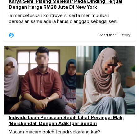
Karya Seni 'Pisang Melekat' Pada Dinding Terjual
Dengan Harga RM28 Juta Di New York
Ia mencetuskan kontroversi serta menimbulkan
persoalan sama ada ia harus dianggap sebagai seni.
Read the full story
Individu Luah Perasaan Sedih Lihat Perangai Mak,
'Berskandal' Dengan Adik Ipar Sendiri
Macam-macam boleh terjadi sekarang kan?