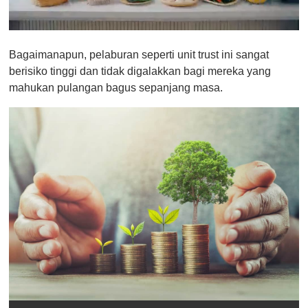
0
o
Bagaimanapun, pelaburan seperti unit trust ini sangat
f
1
berisiko tinggi dan tidak digalakkan bagi mereka yang
m
mahukan pulangan bagus sepanjang masa.
i
n
u
t
e
,
0