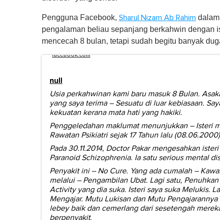
Pengguna Facebook,
dalam 
Sharul Nizam Ab Rahim
pengalaman beliau sepanjang berkahwin dengan ist
mencecah 8 bulan, tetapi sudah begitu banyak dug
facebook.com
null
Usia perkahwinan kami baru masuk 8 Bulan. Asak
yang saya terima – Sesuatu di luar kebiasaan. Sa
kekuatan kerana mata hati yang hakiki.
Penggeledahan maklumat menunjukkan – Isteri 
Rawatan Psikiatri sejak 17 Tahun lalu (08.06.2000)
Pada 30.11.2014, Doctor Pakar mengesahkan ister
Paranoid Schizophrenia. Ia satu serious mental dis
Penyakit ini – No Cure. Yang ada cumalah – Kawal
melalui – Pengambilan Ubat. Lagi satu, Penuhkan 
Activity yang dia suka. Isteri saya suka Melukis. La
Mengajar. Mutu Lukisan dan Mutu Pengajarannya 
lebey baik dan cemerlang dari sesetengah mereka
berpenyakit
.