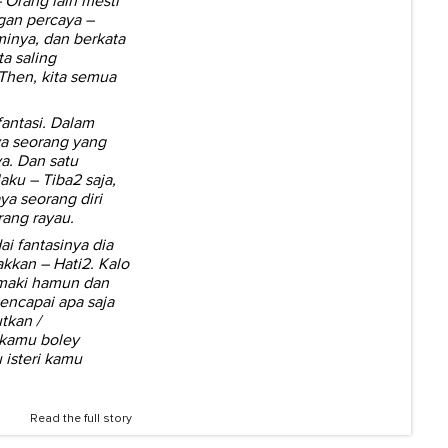
 Orang lain mesti
gan percaya –
inya, dan berkata
ta saling
Then, kita semua
fantasi. Dalam
ya seorang yang
a. Dan satu
aku – Tiba2 saja,
aya seorang diri
rang rayau.
i fantasinya dia
akkan – Hati2. Kalo
emaki hamun dan
ncapai apa saja
tkan /
 kamu boley
 isteri kamu
Read the full story