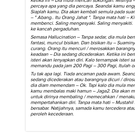
Ketika ini – Dia mula mencari sokongan. Misinya –
percaya apa yang dia percaya. Seandai kamu eng
Siaplah kamu. Dia akan kembali semula pada suam
– " Abang.. Itu Orang Jahat ". Tanpa mata hati – Ki
membenci. Saling mengesyaki. Saling menyakiti. 
ke kancah pergaduhan.
Semasa Hallucination – Tanpa sedar, dia mula ber
fantasi, muncul bisikan. Dan bisikan itu – Suamin
curang. Orang itu mencuri / merosakkan barangny
keadaan – Dia sedang dicederakan. Ketika ini berl
isteri akan lenyapkan diri. Kalo ternampak isteri s
memandu pada jam 200 Pagi – 300 Pagi, Itulah o
Tu tak apa lagi. Tiada ancaman pada awam. Seanda
sedang dicederakan atau barangnya dicuri / diros
dia diam memendam – Ok. Tapi kalo dia mula m
kamu membalas maki hamun – Jaga2. Dia akan me
untuk dirinya membaling / memecahkan / menaku
mempertahankan diri. Tanpa mata hati – Mustahil
bersabar. Natijahnya, samada kamu tercedera atau
peroleh kecederaan.