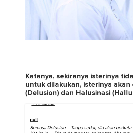
Katanya, sekiranya isterinya tid
untuk dilakukan, isterinya akan
(Delusion)
dan
Halusinasi (Hallu
facebook.com
null
Semasa Delusion – Tanpa sedar, dia akan berkata