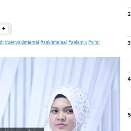
2
+
it
#
penyakitmental
#
sakitmental
#
seismik
#
viral
3
4
5