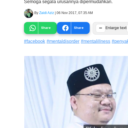
Semoga segala urusannya dipermudahkan.
By
Zaidi Aziz
|
06 Nov 2017, 07:35 AM
−
Share
Share
Enlarge text
#
facebook
#
mentaldisorder
#
mentalillness
#
penyak