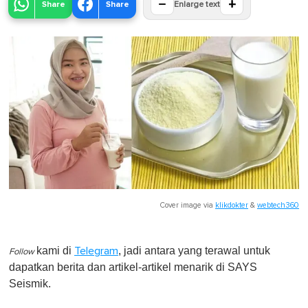
−
+
Share
Share
Enlarge text
Cover image via
klikdokter
&
webtech360
kami di
, jadi antara yang terawal untuk
Telegram
Follow
dapatkan berita dan artikel-artikel menarik di SAYS
Seismik.