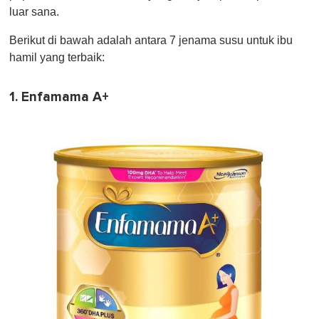
m
luar sana.
i
n
u
Berikut di bawah adalah antara 7 jenama susu untuk ibu
t
hamil yang terbaik:
e
,
0
1. Enfamama A+