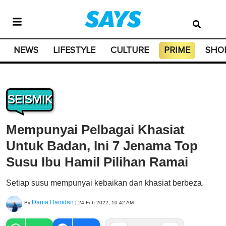
NEWS
LIFESTYLE
CULTURE
PRIME
SHO
SEISMIK
Mempunyai Pelbagai Khasiat
Untuk Badan, Ini 7 Jenama Top
Susu Ibu Hamil Pilihan Ramai
Setiap susu mempunyai kebaikan dan khasiat berbeza.
Dania Hamdan
By
|
24 Feb 2022, 10:42 AM