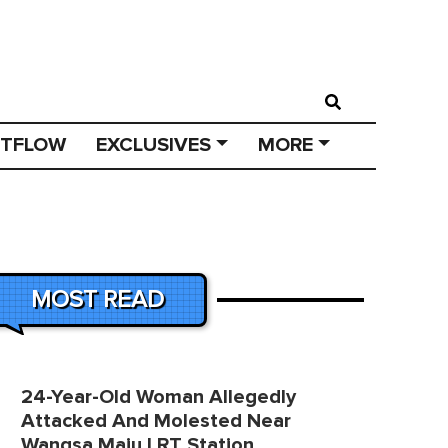
STFLOW
EXCLUSIVES
MORE
MOST READ
24-Year-Old Woman Allegedly
Attacked And Molested Near
Wangsa Maju LRT Station