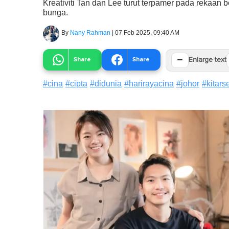
Kreativiti Tan dan Lee turut terpamer pada rekaan
bunga.
By
Nany Rahman
|
07 Feb 2025, 09:40 AM
−
Share
Share
Enlarge text
#
cina
#
cipta
#
didunia
#
harirayacina
#
johor
#
kitar