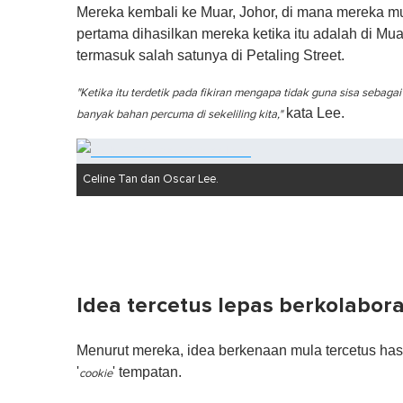
n
Mereka kembali ke Muar, Johor, di mana mereka mu
d
s
pertama dihasilkan mereka ketika itu adalah di M
o
termasuk salah satunya di Petaling Street.
f
1
m
"Ketika itu terdetik pada fikiran mengapa tidak guna sisa seba
i
kata Lee.
banyak bahan percuma di sekeliling kita,"
n
u
t
e
,
Celine Tan dan Oscar Lee.
0
V
o
l
u
m
e
0
Idea tercetus lepas berkolabo
%
Menurut mereka, idea berkenaan mula tercetus ha
'
' tempatan.
cookie