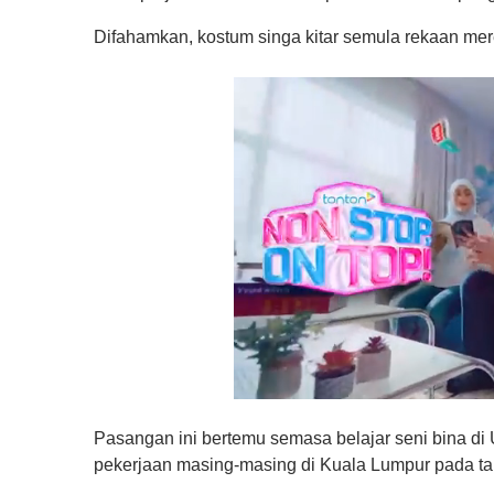
Difahamkan, kostum singa kitar semula rekaan mere
0
s
Pasangan ini bertemu semasa belajar seni bina di
e
c
pekerjaan masing-masing di Kuala Lumpur pada t
o