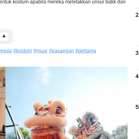
 bentuk kostum apabila mereka meletakkan unsur batik dan
2
+
semula
#
kostum
#
muar
#
pasangan
#
pertama
3
4
5