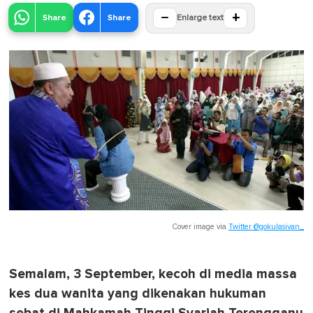
−
+
Share
Share
Enlarge text
Cover image via
Twitter @gokulasivan_
Semalam, 3 September, kecoh di media massa
kes dua wanita yang dikenakan hukuman