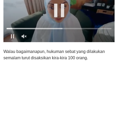
0
o
Walau bagaimanapun, hukuman sebat yang dilakukan
f
1
semalam turut disaksikan kira-kira 100 orang.
m
i
n
u
t
e
,
0