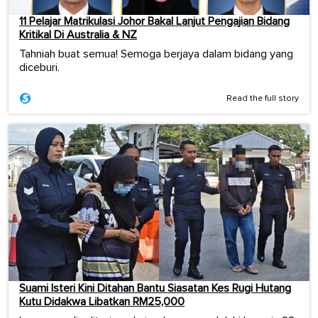
11 Pelajar Matrikulasi Johor Bakal Lanjut Pengajian Bidang
Kritikal Di Australia & NZ
Tahniah buat semua! Semoga berjaya dalam bidang yang
diceburi.
Read the full story
Suami Isteri Kini Ditahan Bantu Siasatan Kes Rugi Hutang
Kutu Didakwa Libatkan RM25,000