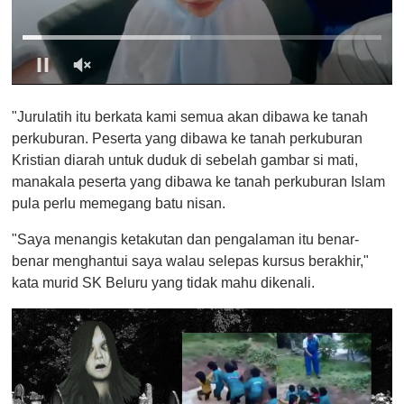
0
o
"Jurulatih itu berkata kami semua akan dibawa ke tanah
f
1
perkuburan. Peserta yang dibawa ke tanah perkuburan
m
Kristian diarah untuk duduk di sebelah gambar si mati,
i
n
manakala peserta yang dibawa ke tanah perkuburan Islam
u
pula perlu memegang batu nisan.
t
e
,
"Saya menangis ketakutan dan pengalaman itu benar-
0
benar menghantui saya walau selepas kursus berakhir,"
kata murid SK Beluru yang tidak mahu dikenali.