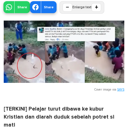
−
+
Share
Share
Enlarge text
Cover image via
SAYS
[TERKINI] Pelajar turut dibawa ke kubur
Kristian dan diarah duduk sebelah potret si
mati