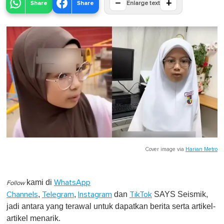
−
+
Share
Share
Enlarge text
Cover image via
Harian Metro
kami di
WhatsApp
Follow
,
,
dan
SAYS Seismik,
Channels
Telegram
Instagram
TikTok
jadi antara yang terawal untuk dapatkan berita serta artikel-
artikel menarik.