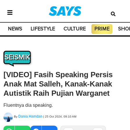
NEWS
LIFESTYLE
CULTURE
PRIME
SHO
SEISMIK
[VIDEO] Fasih Speaking Persis
Anak Mat Salleh, Kanak-Kanak
Autistik Raih Pujian Warganet
Fluentnya dia speaking.
Dania Hamdan
By
|
25 Oct 2024, 09:10 AM