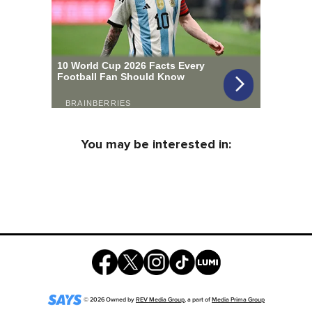
You may be interested in:
©
2026
Owned by
REV Media Group
, a part of
Media Prima Group