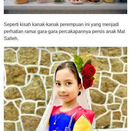
0
o
Seperti kisah kanak-kanak perempuan ini yang menjadi
f
1
perhatian ramai gara-gara percakapannya persis anak Mat
m
Salleh.
i
n
u
t
e
,
0