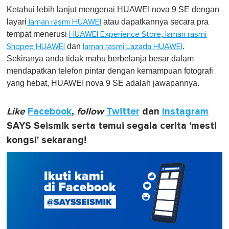
Ketahui lebih lanjut mengenai HUAWEI nova 9 SE dengan
layari
atau dapatkannya secara pra
laman rasmi HUAWEI
tempat menerusi
,
HUAWEI Experience Store
laman rasmi
dan
.
Shopee HUAWEI
laman rasmi Lazada HUAWEI
Sekiranya anda tidak mahu berbelanja besar dalam
mendapatkan telefon pintar dengan kemampuan fotografi
yang hebat, HUAWEI nova 9 SE adalah jawapannya.
Like
Facebook
,
follow
Twitter
dan
Instagram
SAYS Seismik serta temui segala cerita 'mesti
kongsi' sekarang!