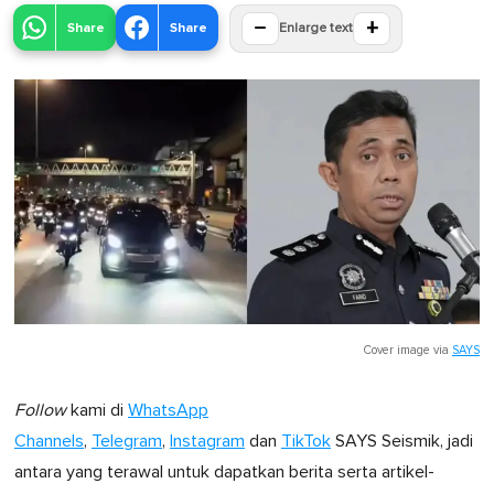
−
+
Share
Share
Enlarge text
Cover image via
SAYS
Follow
kami di
WhatsApp
Channels
,
Telegram
,
Instagram
dan
TikTok
SAYS Seismik, jadi
antara yang terawal untuk dapatkan berita serta artikel-