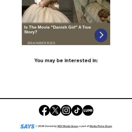
You may be interested in:
©
2026
Owned by
REV Media Group
, a part of
Media Prima Group