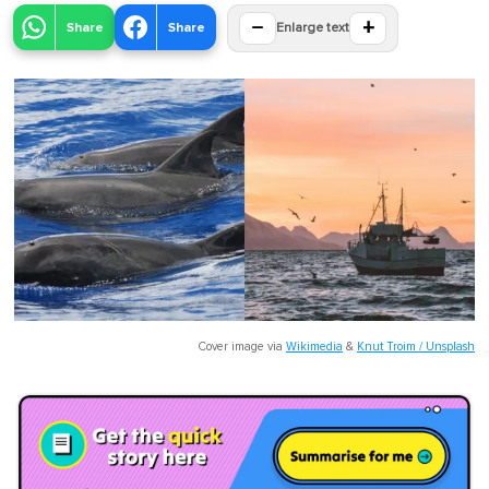
−
+
Share
Share
Enlarge text
Cover image via
Wikimedia
&
Knut Troim / Unsplash