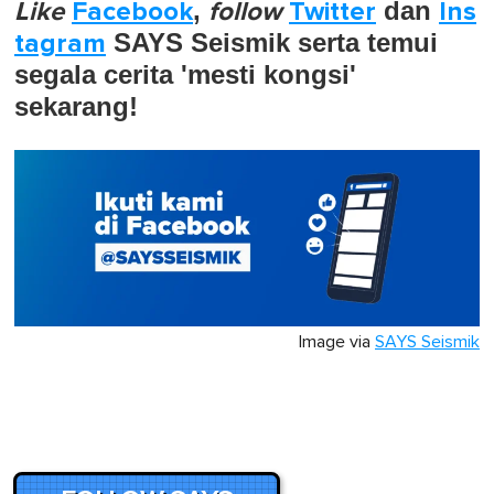
Like
Facebook
,
follow
Twitter
dan
Ins
tagram
SAYS Seismik serta temui
segala cerita 'mesti kongsi'
sekarang!
Image via
SAYS Seismik