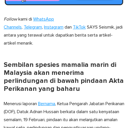
Follow
kami di
WhatsApp
Channels
,
Telegram
,
Instagram
dan
TikTok
SAYS Seismik, jadi
antara yang terawal untuk dapatkan berita serta artikel-
artikel menarik.
Sembilan spesies mamalia marin di
Malaysia akan menerima
perlindungan di bawah pindaan Akta
Perikanan yang baharu
Menerusi laporan
Bernama
, Ketua Pengarah Jabatan Perikanan
(DOF), Datuk Adnan Hussain berkata dalam satu kenyataan
semalam, 19 Februari, pindaan itu akan melanjutkan amalan
kawal selia, perlindungan dan penguatkuasaan undang-