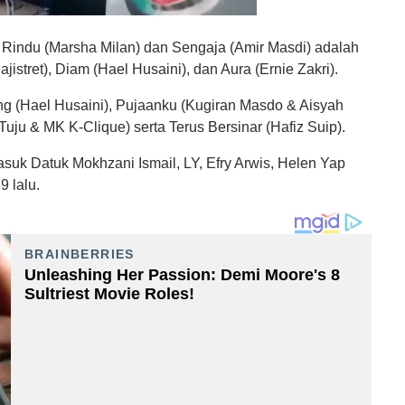
 Rindu (Marsha Milan) dan Sengaja (Amir Masdi) adalah
stret), Diam (Hael Husaini), dan Aura (Ernie Zakri).
ang (Hael Husaini), Pujaanku (Kugiran Masdo & Aisyah
 Tuju & MK K-Clique) serta Terus Bersinar (Hafiz Suip).
masuk Datuk Mokhzani Ismail, LY, Efry Arwis, Helen Yap
 lalu.