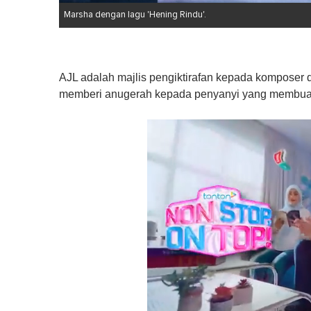
Marsha dengan lagu 'Hening Rindu'.
AJL adalah majlis pengiktirafan kepada komposer da
memberi anugerah kepada penyanyi yang membuat p