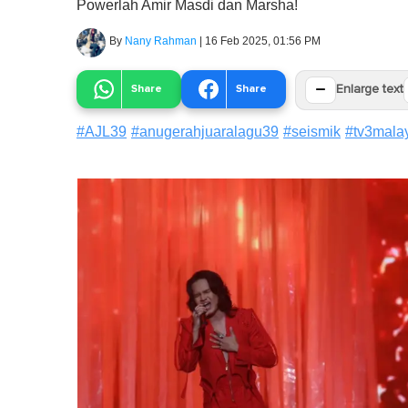
Powerlah Amir Masdi dan Marsha!
By
Nany Rahman
|
16 Feb 2025, 01:56 PM
−
Share
Share
Enlarge text
#
AJL39
#
anugerahjuaralagu39
#
seismik
#
tv3mala