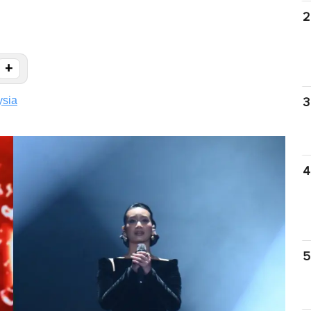
2
+
ysia
3
4
5