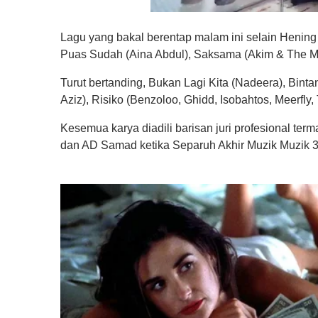
0
o
Lagu yang bakal berentap malam ini selain Hening
f
1
Puas Sudah (Aina Abdul), Saksama (Akim & The Maji
m
i
Turut bertanding, Bukan Lagi Kita (Nadeera), Bint
n
u
Aziz), Risiko (Benzoloo, Ghidd, Isobahtos, Meerfly,
t
e
Kesemua karya diadili barisan juri profesional ter
,
0
dan AD Samad ketika Separuh Akhir Muzik Muzik 39
V
o
l
u
m
e
0
%