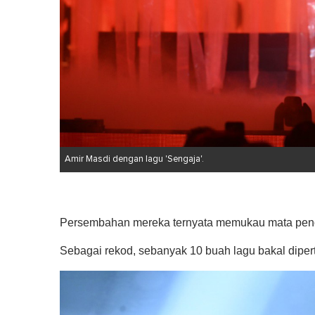
Amir Masdi dengan lagu 'Sengaja'.
Persembahan mereka ternyata memukau mata peno
Sebagai rekod, sebanyak 10 buah lagu bakal dipert