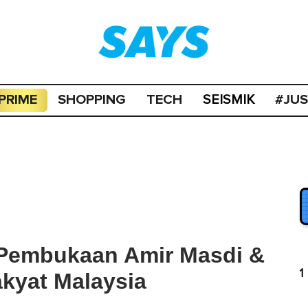
PRIME
SHOPPING
TECH
#JU
SEISMIK
Pembukaan Amir Masdi &
1
kyat Malaysia