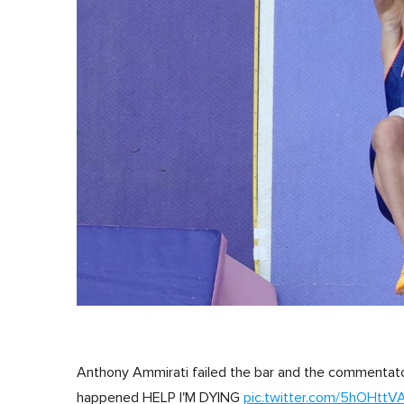
,
0
V
o
l
u
m
e
0
%
Anthony Ammirati failed the bar and the commentato
happened HELP I'M DYING
pic.twitter.com/5hOHttV