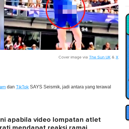
Cover image via
The Sun UK
&
X
dan
SAYS Seismik, jadi antara yang terawal
ram
TikTok
ini apabila video lompatan atlet
ati mendapat reaksi ramai