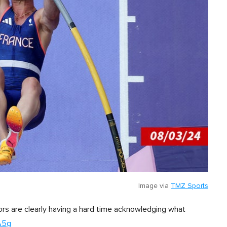
Image via
TMZ Sports
rs are clearly having a hard time acknowledging what
A5g