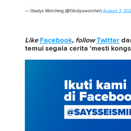
— Gladys Wotching (@Glodyswotcher)
August 3, 20
Like
Facebook
,
follow
Twitter
da
temui segala cerita 'mesti kongs