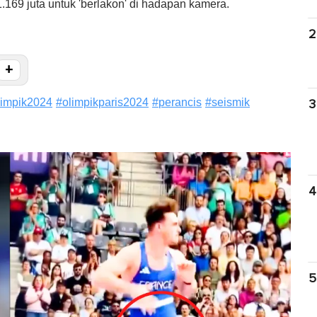
169 juta untuk 'berlakon' di hadapan kamera.
2
+
limpik2024
#
olimpikparis2024
#
perancis
#
seismik
3
4
5