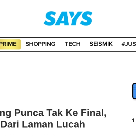
PRIME
SHOPPING
TECH
#JU
SEISMIK
lang Punca Tak Ke Final,
1
n Dari Laman Lucah