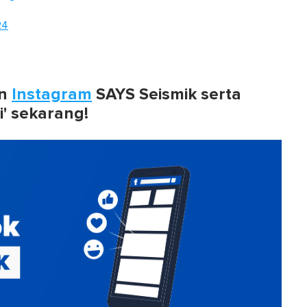
24
n
Instagram
SAYS Seismik serta
i' sekarang!