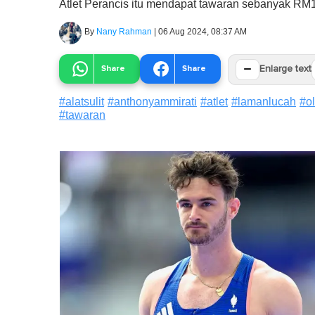
Atlet Perancis itu mendapat tawaran sebanyak RM1.
By
Nany Rahman
|
06 Aug 2024, 08:37 AM
−
Share
Share
Enlarge text
#
alatsulit
#
anthonyammirati
#
atlet
#
lamanlucah
#
o
#
tawaran