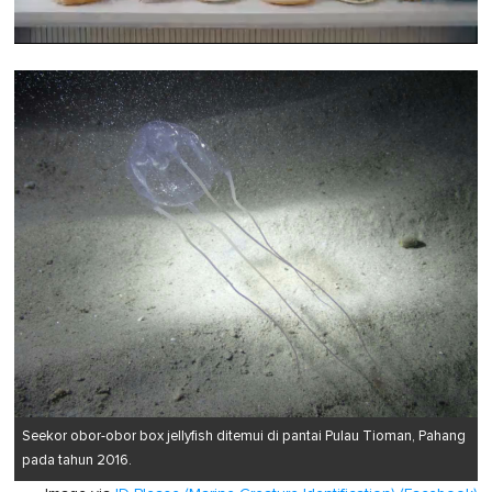
0
of
1
minute,
0
Seekor obor-obor box jellyfish ditemui di pantai Pulau Tioman, Pahang
pada tahun 2016.