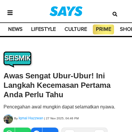
NEWS
LIFESTYLE
CULTURE
PRIME
SHO
SEISMIK
Awas Sengat Ubur-Ubur! Ini
Langkah Kecemasan Pertama
Anda Perlu Tahu
Pencegahan awal mungkin dapat selamatkan nyawa.
Iqmal Hazzwan
By
|
27 Nov 2025, 04:46 PM