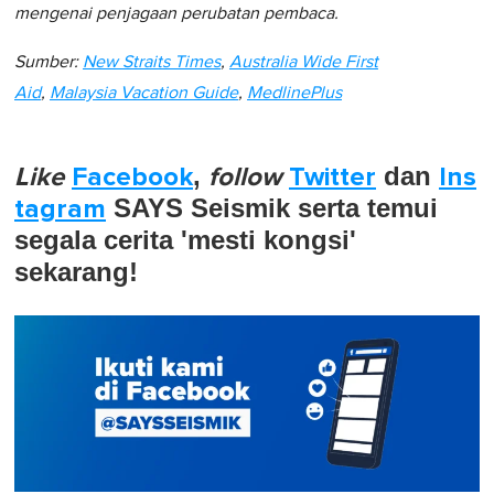
mengenai penjagaan perubatan pembaca.
Sumber:
New Straits Times
,
Australia Wide First
Aid
,
Malaysia Vacation Guide
,
MedlinePlus
Like
Facebook
,
follow
Twitter
dan
Ins
tagram
SAYS Seismik serta temui
segala cerita 'mesti kongsi'
sekarang!