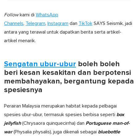
Follow
kami di
WhatsApp
Channels
,
Telegram
,
Instagram
dan
TikTok
SAYS Seismik, jadi
antara yang terawal untuk dapatkan berita serta artikel-
artikel menarik.
Sengatan ubur-ubur
boleh boleh
beri kesan kesakitan dan berpotensi
membahayakan, bergantung kepada
spesiesnya
Perairan Malaysia merupakan habitat kepada pelbagai
box
spesies ubur-ubur, termasuk spesies berbisa seperti
jellyfish
Portuguese man-of-
(Chrysaora quinquecirrha) dan
war
bluebottle
(Physalia physalis), juga dikenali sebagai