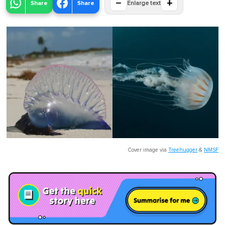
−
+
Share
Share
Enlarge text
Cover image via
Treehugger
&
NMSF