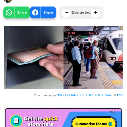
−
+
Share
Share
Enlarge text
Cover image via
NSTP/MOHAMAD SHAHRIL BADRI SAALI
&
FMT