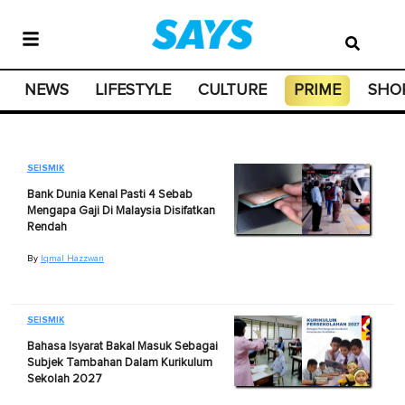
NEWS
LIFESTYLE
CULTURE
PRIME
SHO
SEISMIK
Bank Dunia Kenal Pasti 4 Sebab
Mengapa Gaji Di Malaysia Disifatkan
Rendah
By
Iqmal Hazzwan
SEISMIK
Bahasa Isyarat Bakal Masuk Sebagai
Subjek Tambahan Dalam Kurikulum
Sekolah 2027