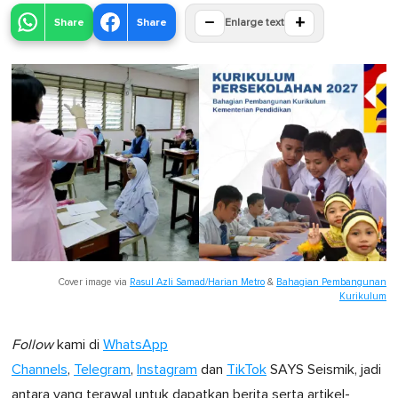
−
+
Share
Share
Enlarge text
Cover image via
Rasul Azli Samad/Harian Metro
&
Bahagian Pembangunan
Kurikulum
Follow
kami di
WhatsApp
Channels
,
Telegram
,
Instagram
dan
TikTok
SAYS Seismik, jadi
antara yang terawal untuk dapatkan berita serta artikel-