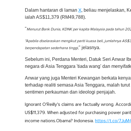
e
,
0
Dalam hantaran di laman
, beliau menjelaskan,
X
V
ialah AS$11,379 (RM49,788).
o
l
u
"
Menurut Bank Dunia, KDNK per kapita Malaysia pada tahun 202
m
e
"Apabila diselaraskan mengikut pariti kuasa beli, jumlahnya A
0
%
" jelasnya.
berpendapatan sederhana tinggi,
Sebelum ini, Perdana Menteri, Datuk Seri Anwar 
negara di Asia Tenggara 'tiada wang' dan menyifat
Anwar yang juga Menteri Kewangan berkata kenyat
terhadap realiti semasa Asia Tenggara, malah tur
sentimen perkauman dan ideologi penjajah.
Ignorant O'Reilly's claims are factually wrong. Acco
US$11,379. When adjusted for purchasing power parit
income nations.Obama? Indonesia.
https://t.co/7Ju