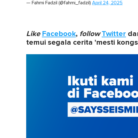
— Fahmi Fadzil (@fahmi_fadzil)
April 24, 2025
Like
Facebook
,
follow
Twitter
da
temui segala cerita 'mesti kongs