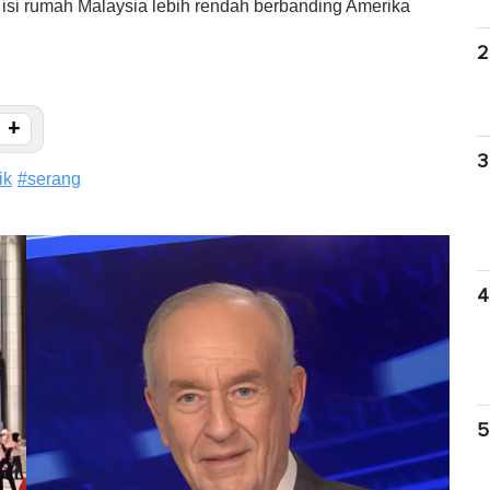
a isi rumah Malaysia lebih rendah berbanding Amerika
2
+
3
ik
#
serang
4
5