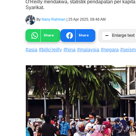
O'Reilly mendakwa, statistik pendapatan per kapit
Syarikat.
By
Nany Rahman
|
25 Apr 2025, 09:46 AM
−
Share
Share
Enlarge text
#
asia
#
billo'reilly
#
hina
#
malaysia
#
negara
#
seism