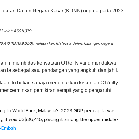
 Keluaran Dalam Negara Kasar (KDNK) negara pada 2023
3 ialah AS$11,379.
S$36,416 (RM159,350), meletakkan Malaysia dalam kalangan negara
Ibrahim membidas kenyataan O'Reilly yang mendakwa
kan ia sebagai satu pandangan yang angkuh dan jahil.
aan itu bukan sahaja menunjukkan kejahilan O'Reilly
ut mencerminkan pemikiran sempit yang dipengaruhi
rding to World Bank, Malaysia's 2023 GDP per capita was
y, it was US$36,416, placing it among the upper middle-
M4Embsh