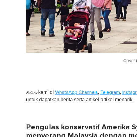
Cover 
kami di
,
,
WhatsApp Channels
Telegram
Instag
Follow
untuk dapatkan berita serta artikel-artikel menarik.
Pengulas konservatif Amerika Syar
menyerang Malaysia dengan m