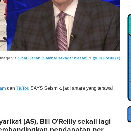
image via
Sinar Harian (Gambar sekadar hiasan)
&
@BillOReilly (X)
dan
SAYS Seismik, jadi antara yang terawal
ram
TikTok
ikat (AS), Bill O'Reilly sekali lagi
embandingkan pendapatan per