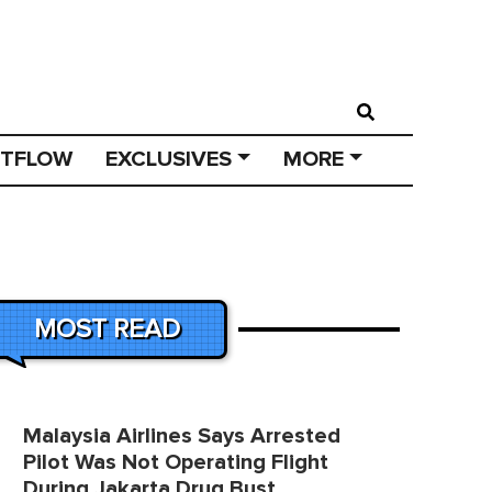
STFLOW
EXCLUSIVES
MORE
MOST READ
Malaysia Airlines Says Arrested
Pilot Was Not Operating Flight
During Jakarta Drug Bust