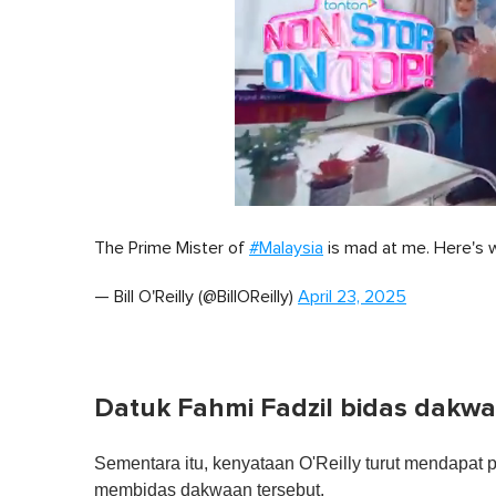
0
s
The Prime Mister of
#Malaysia
is mad at me. Here's 
e
c
o
— Bill O'Reilly (@BillOReilly)
April 23, 2025
n
d
s
o
f
1
Datuk Fahmi Fadzil bidas dakw
m
i
n
u
Sementara itu, kenyataan O'Reilly turut mendapat 
t
membidas dakwaan tersebut.