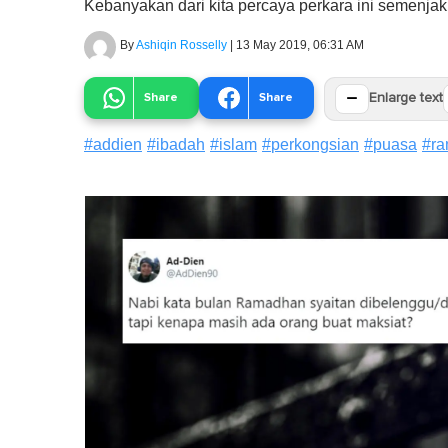
Kebanyakan dari kita percaya perkara ini semenjak d
By
Ashiqin Rosselly
|
13 May 2019, 06:31 AM
−
Share
Share
Enlarge text
#
addien
#
ibadah
#
islam
#
perkongsian
#
puasa
#
r