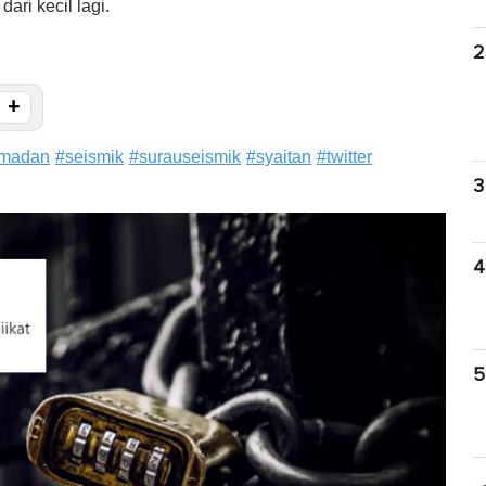
ari kecil lagi.
2
+
amadan
#
seismik
#
surauseismik
#
syaitan
#
twitter
3
4
5