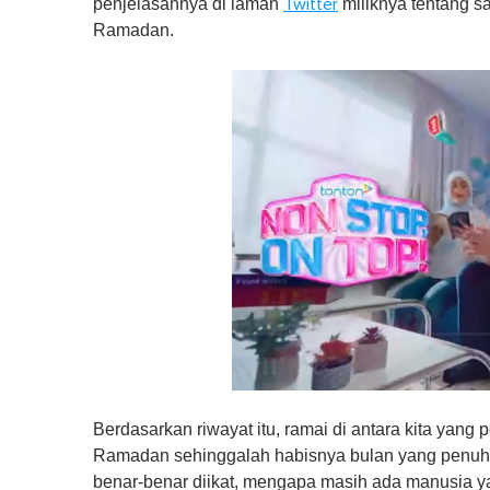
penjelasannya di laman
miliknya tentang s
Twitter
Ramadan.
0
o
Berdasarkan riwayat itu, ramai di antara kita yang 
f
1
Ramadan sehinggalah habisnya bulan yang penuh ke
m
benar-benar diikat, mengapa masih ada manusia 
i