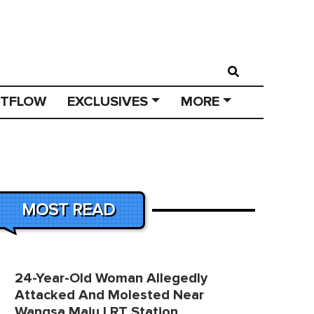
STFLOW
EXCLUSIVES
MORE
MOST READ
24-Year-Old Woman Allegedly
Attacked And Molested Near
Wangsa Maju LRT Station