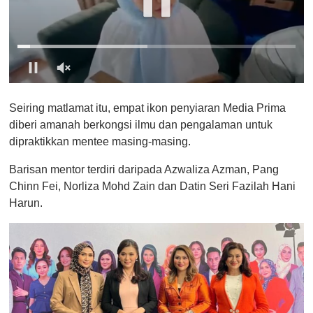
0
o
Seiring matlamat itu, empat ikon penyiaran Media Prima
f
1
diberi amanah berkongsi ilmu dan pengalaman untuk
m
dipraktikkan mentee masing-masing.
i
n
u
Barisan mentor terdiri daripada Azwaliza Azman, Pang
t
Chinn Fei, Norliza Mohd Zain dan Datin Seri Fazilah Hani
e
,
Harun.
0