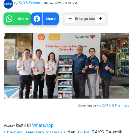
SAYS Seismik
By
|
06 Jun 2025, 03:31 PM
−
+
Share
Share
Enlarge text
Cover image via
CARiNG Pharmacy
kami di
WhatsApp
Follow
,
,
dan
SAYS Seismik,
Channels
Telegram
Instagram
TikTok