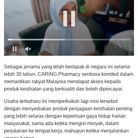
0
o
Sebagai jenama yang telah bertapak di negara ini selama
f
1
lebih 30 tahun, CARiNG Pharmacy sentiasa komited dalam
m
memastikan rakyat Malaysia mendapat akses kepada
i
n
produk kesihatan yang berkualiti dan boleh dipercayai.
u
t
Usaha terbaharu ini memperkukuh lagi misi tersebut
e
,
dengan menyediakan produk penjagaan kesihatan penting
0
yang lebih selaras dengan keperluan gaya hidup harian
masyarakat, sama ada ketika mengisi minyak, dalam
perjalanan ke tempat kerja, mahupun ketika menjalankan