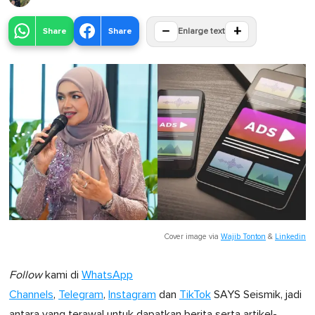
−
+
Share
Share
Enlarge text
Cover image via
Wajib Tonton
&
Linkedin
Follow
kami di
WhatsApp
Channels
,
Telegram
,
Instagram
dan
TikTok
SAYS Seismik, jadi
antara yang terawal untuk dapatkan berita serta artikel-