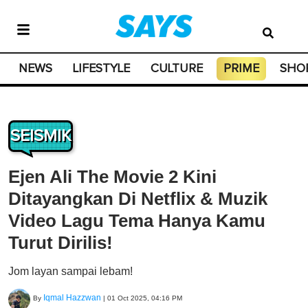
NEWS
LIFESTYLE
CULTURE
PRIME
SHO
SEISMIK
Ejen Ali The Movie 2 Kini
Ditayangkan Di Netflix & Muzik
Video Lagu Tema Hanya Kamu
Turut Dirilis!
Jom layan sampai lebam!
Iqmal Hazzwan
By
|
01 Oct 2025, 04:16 PM