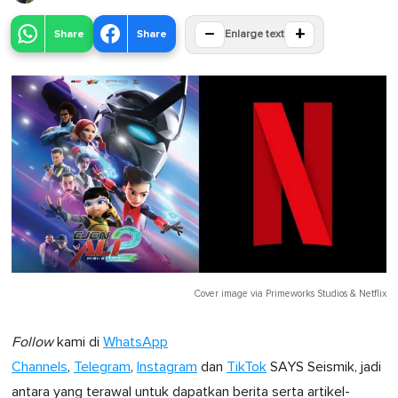
−
+
Share
Share
Enlarge text
Cover image via
Primeworks Studios
&
Netflix
Follow
kami di
WhatsApp
Channels
,
Telegram
,
Instagram
dan
TikTok
SAYS Seismik, jadi
antara yang terawal untuk dapatkan berita serta artikel-