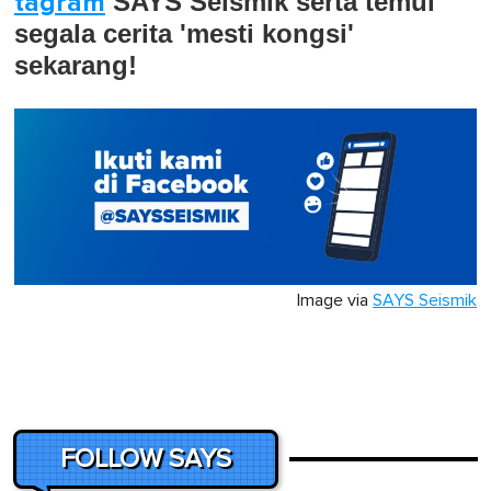
tagram
SAYS Seismik serta temui
segala cerita 'mesti kongsi'
sekarang!
Image via
SAYS Seismik
FOLLOW SAYS