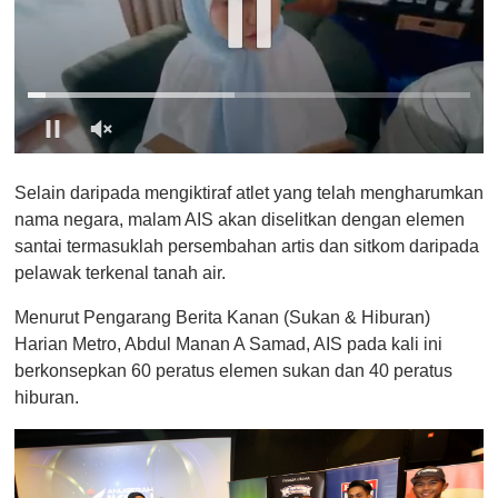
0
o
Selain daripada mengiktiraf atlet yang telah mengharumkan
f
1
nama negara, malam AIS akan diselitkan dengan elemen
m
santai termasuklah persembahan artis dan sitkom daripada
i
n
pelawak terkenal tanah air.
u
t
Menurut Pengarang Berita Kanan (Sukan & Hiburan)
e
,
Harian Metro, Abdul Manan A Samad, AIS pada kali ini
0
berkonsepkan 60 peratus elemen sukan dan 40 peratus
hiburan.