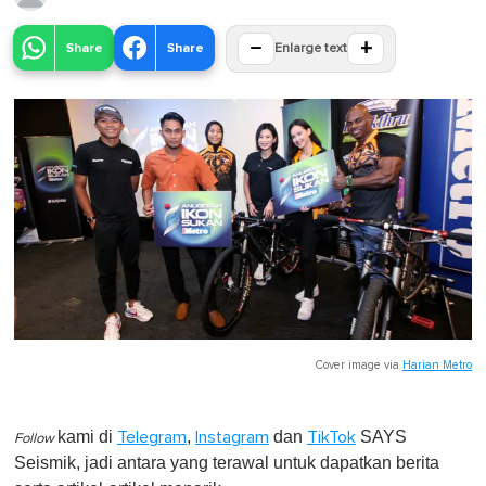
−
+
Share
Share
Enlarge text
Cover image via
Harian Metro
kami di
,
dan
SAYS
Telegram
Instagram
TikTok
Follow
Seismik, jadi antara yang terawal untuk dapatkan berita