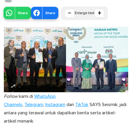
−
+
Share
Share
Enlarge text
Follow
kami di
WhatsApp
Channels
,
Telegram
,
Instagram
dan
TikTok
SAYS Seismik, jadi
antara yang terawal untuk dapatkan berita serta artikel-
artikel menarik.