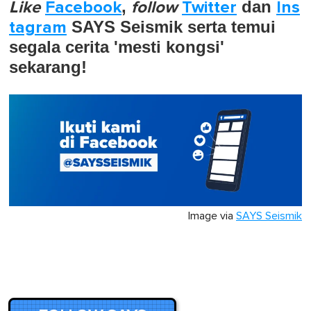
Like
Facebook
,
follow
Twitter
dan
Ins
tagram
SAYS Seismik serta temui
segala cerita 'mesti kongsi'
sekarang!
Image via
SAYS Seismik