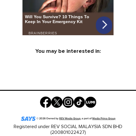
You may be interested in:
©
2026
Owned by
REV Media Group
, a part of
Media Prima Group
Registered under REV SOCIAL MALAYSIA SDN BHD
(200801022427)