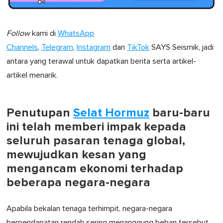
Follow
kami di
WhatsApp
Channels
,
Telegram
,
Instagram
dan
TikTok
SAYS Seismik, jadi
antara yang terawal untuk dapatkan berita serta artikel-
artikel menarik.
Penutupan
Selat Hormuz
baru-baru
ini telah memberi impak kepada
seluruh pasaran tenaga global,
mewujudkan kesan yang
mengancam ekonomi terhadap
beberapa negara-negara
Apabila bekalan tenaga terhimpit, negara-negara
berpendapatan rendah sering menanggung beban tersebut.