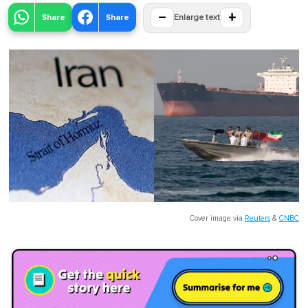
−
+
Share
Share
Enlarge text
Cover image via
Reuters
&
CNBC