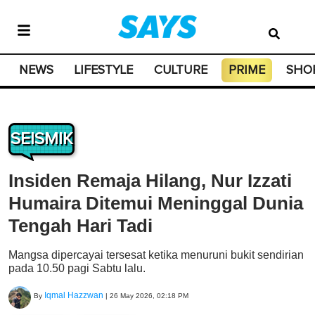
NEWS
LIFESTYLE
CULTURE
PRIME
SHO
SEISMIK
Insiden Remaja Hilang, Nur Izzati
Humaira Ditemui Meninggal Dunia
Tengah Hari Tadi
Mangsa dipercayai tersesat ketika menuruni bukit sendirian
pada 10.50 pagi Sabtu lalu.
Iqmal Hazzwan
By
|
26 May 2026, 02:18 PM