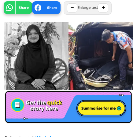
−
+
Share
Share
Enlarge text