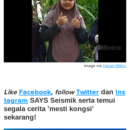
Image via
Harian Metro
Like
Facebook
,
follow
Twitter
dan
Ins
tagram
SAYS Seismik serta temui
segala cerita 'mesti kongsi'
sekarang!