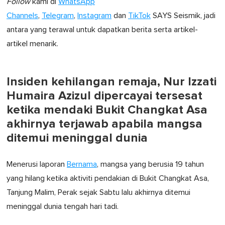
Follow
kami di
WhatsApp
Channels
,
Telegram
,
Instagram
dan
TikTok
SAYS Seismik, jadi
antara yang terawal untuk dapatkan berita serta artikel-
artikel menarik.
Insiden kehilangan remaja, Nur Izzati
Humaira Azizul dipercayai tersesat
ketika mendaki Bukit Changkat Asa
akhirnya terjawab apabila mangsa
ditemui meninggal dunia
Menerusi laporan
Bernama
, mangsa yang berusia 19 tahun
yang hilang ketika aktiviti pendakian di Bukit Changkat Asa,
Tanjung Malim, Perak sejak Sabtu lalu akhirnya ditemui
meninggal dunia tengah hari tadi.