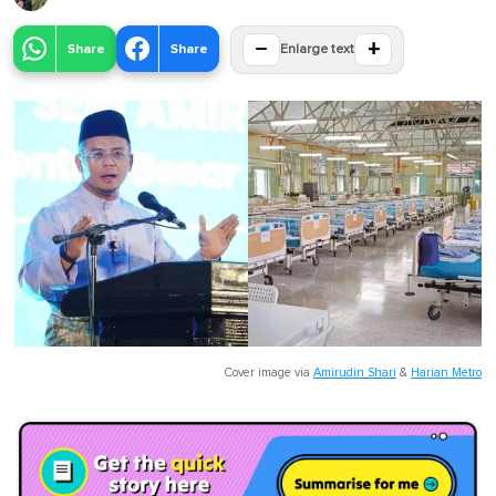
−
+
Share
Share
Enlarge text
Cover image via
Amirudin Shari
&
Harian Metro