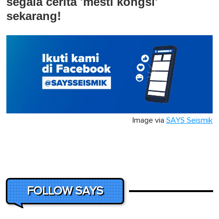
segala cerita 'mesti kongsi'
sekarang!
Image via
SAYS Seismik
FOLLOW SAYS