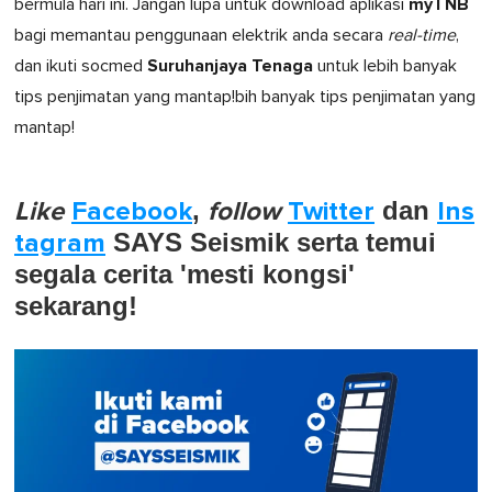
myTNB
bermula hari ini. Jangan lupa untuk download aplikasi
bagi memantau penggunaan elektrik anda secara
real-time
,
Suruhanjaya Tenaga
dan ikuti socmed
untuk lebih banyak
tips penjimatan yang mantap!bih banyak tips penjimatan yang
mantap!
Like
Facebook
,
follow
Twitter
dan
Ins
tagram
SAYS Seismik serta temui
segala cerita 'mesti kongsi'
sekarang!