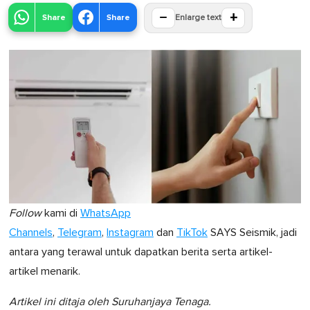
−
+
Share
Share
Enlarge text
Follow
kami di
WhatsApp
Channels
,
Telegram
,
Instagram
dan
TikTok
SAYS Seismik, jadi
antara yang terawal untuk dapatkan berita serta artikel-
artikel menarik.
Artikel ini ditaja oleh Suruhanjaya Tenaga.