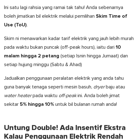
Ini satu lagi rahsia yang ramai tak tahu! Anda sebenarnya
Skim Time of
boleh jimatkan bil elektrik melalui pemilihan
Use (ToU)
.
Skim ni menawarkan kadar tarif elektrik yang jauh lebih murah
10
pada waktu bukan puncak (off-peak hours), iaitu dari
malam hingga 2 petang
(setiap Isnin hingga Jumaat) dan
setiap hujung minggu (Sabtu & Ahad)
Jadualkan penggunaan peralatan elektrik yang anda tahu
guna banyak tenaga seperti mesin basuh,
dryer
baju atau
water heater
pada waktu
off-peak
ini. Anda boleh jimat
5% hingga 10%
sekitar
untuk bil bulanan rumah anda!
Untung Double! Ada Insentif Ekstra
Kalau Penggunaan Elektrik Rendah