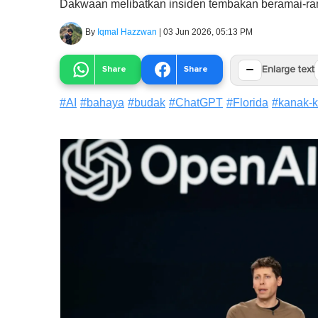
Dakwaan melibatkan insiden tembakan beramai-ramai
By
Iqmal Hazzwan
|
03 Jun 2026, 05:13 PM
−
Share
Share
Enlarge text
#
AI
#
bahaya
#
budak
#
ChatGPT
#
Florida
#
kanak-