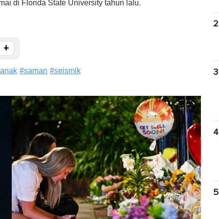
 di Florida State University tahun lalu.
2
+
kanak
#
saman
#
seismik
3
4
5