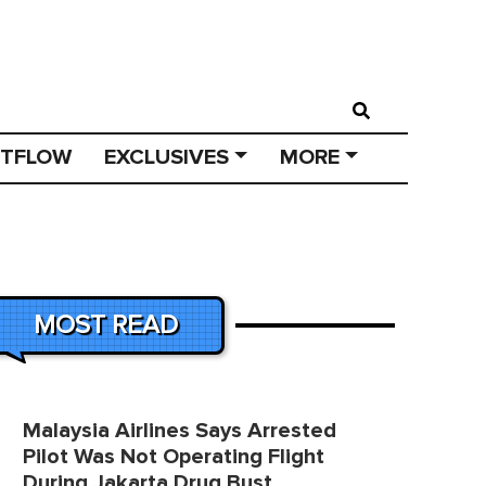
STFLOW
EXCLUSIVES
MORE
MOST READ
Malaysia Airlines Says Arrested
Pilot Was Not Operating Flight
During Jakarta Drug Bust