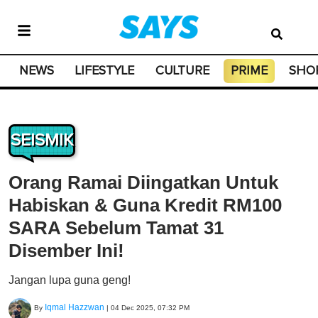
NEWS
LIFESTYLE
CULTURE
PRIME
SHO
SEISMIK
Orang Ramai Diingatkan Untuk
Habiskan & Guna Kredit RM100
SARA Sebelum Tamat 31
Disember Ini!
Jangan lupa guna geng!
Iqmal Hazzwan
By
|
04 Dec 2025, 07:32 PM