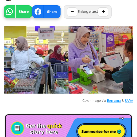
−
+
Share
Share
Enlarge text
Cover image via
Bernama
&
SARA