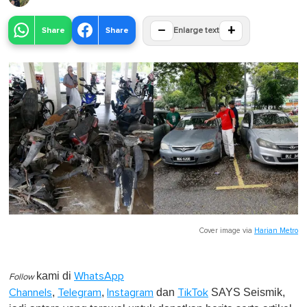
−
+
Share
Share
Enlarge text
Cover image via
Harian Metro
kami di
WhatsApp
Follow
,
,
dan
SAYS Seismik,
Channels
Telegram
Instagram
TikTok