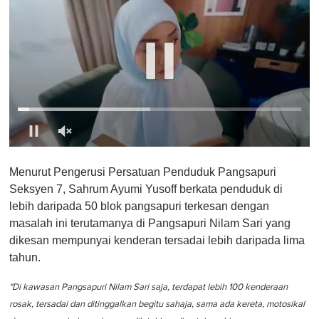
0
o
Menurut Pengerusi Persatuan Penduduk Pangsapuri
f
1
Seksyen 7, Sahrum Ayumi Yusoff berkata penduduk di
m
lebih daripada 50 blok pangsapuri terkesan dengan
i
n
masalah ini terutamanya di Pangsapuri Nilam Sari yang
u
dikesan mempunyai kenderan tersadai lebih daripada lima
t
e
tahun.
,
0
"Di kawasan Pangsapuri Nilam Sari saja, terdapat lebih 100 kenderaan
rosak, tersadai dan ditinggalkan begitu sahaja, sama ada kereta, motosikal