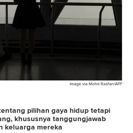
Image via Mohd Rasfan/AFP
entang pilihan gaya hidup tetapi
ang, khususnya tanggungjawab
h keluarga mereka