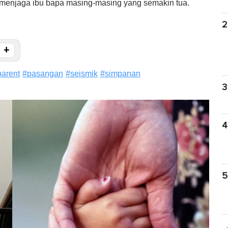
 menjaga ibu bapa masing-masing yang semakin tua.
2
+
parent
#
pasangan
#
seismik
#
simpanan
3
4
5