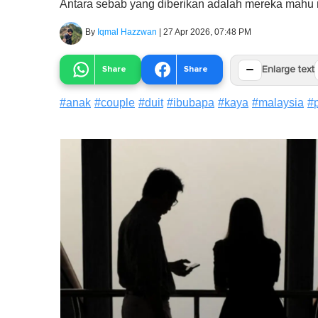
Antara sebab yang diberikan adalah mereka mahu
By
Iqmal Hazzwan
|
27 Apr 2026, 07:48 PM
−
Share
Share
Enlarge text
#
anak
#
couple
#
duit
#
ibubapa
#
kaya
#
malaysia
#